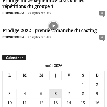
Prodige du 29 septembre 2022 sur les
répétitions du groupe 1
RTBMULTIMEDIA
-
29 septembre 2022
0
Prodige 2022 : première manche du casting
RTBMULTIMEDIA
-
22 septembre 2022
0
Calendrier
août 2026
L
M
M
J
V
S
D
1
2
3
4
5
6
7
8
9
10
11
12
13
14
15
16