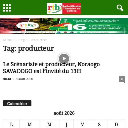
Accueil
Tags
Producteur
Tag: producteur
Le Scénariste et producteur, Noraogo
SAVADOGO est l’invité du 13H
rtb.bf
-
8 août 2020
0
Calendrier
août 2026
L
M
M
J
V
S
D