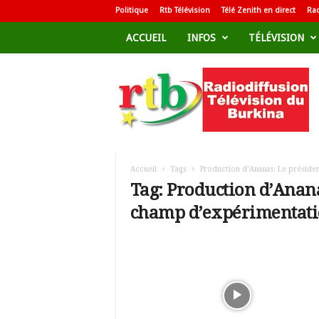
Politique
Rtb Télévision
Télé Zenith en direct
Rad
ACCUEIL
INFOS
TÉLÉVISION
R
a
d
i
o
d
i
f
Accueil
Tags
Production d’Ananas: Le préside
f
Tag: Production d’Anan
u
champ d’expérimentati
s
i
o
n
T
é
l