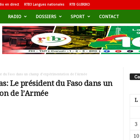
io en direct
RTB3 Langues nationales
RTB GUIRIKO
RADIO
DOSSIERS
SPORT
CONTACT
nt du Faso dans un champ d’expérimentation de l’Armée
Ca
as: Le président du Faso dans un
on de l’Armée
L
3
10