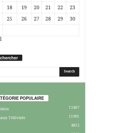
18
19
20
21
22
23
25
26
27
28
29
30
l
chercher
TÉGORIE POPULAIRE
12467
ision
11901
aux Télévisés
4812