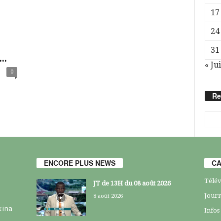
17
24
31
..
« Jui
0
Re
ENCORE PLUS NEWS
CA
Télév
JT de 13H du 08 août 2026
Journ
8 août 2026
kina
Infos