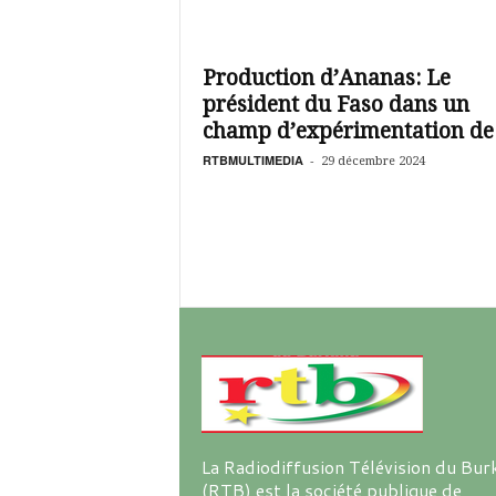
é
v
i
s
Production d’Ananas: Le
i
président du Faso dans un
o
champ d’expérimentation de.
n
d
RTBMULTIMEDIA
-
29 décembre 2024
u
B
u
r
k
i
n
a
La Radiodiffusion Télévision du Bur
(RTB) est la société publique de