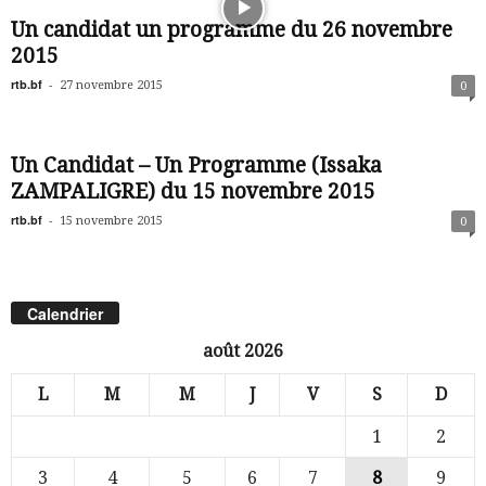
Un candidat un programme du 26 novembre
2015
rtb.bf
-
27 novembre 2015
0
Un Candidat – Un Programme (Issaka
ZAMPALIGRE) du 15 novembre 2015
rtb.bf
-
15 novembre 2015
0
Calendrier
août 2026
L
M
M
J
V
S
D
1
2
3
4
5
6
7
8
9