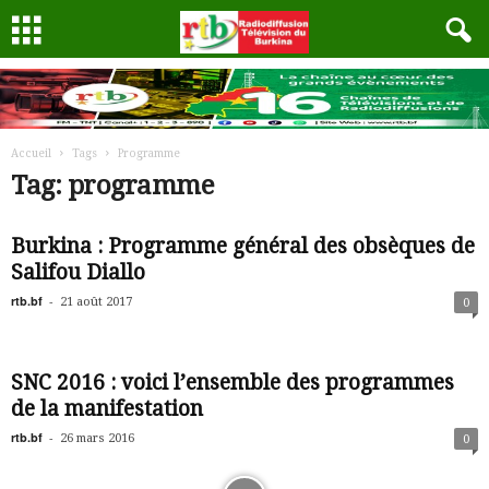
Accueil
Tags
Programme
Tag: programme
Burkina : Programme général des obsèques de
Salifou Diallo
rtb.bf
-
21 août 2017
0
SNC 2016 : voici l’ensemble des programmes
de la manifestation
rtb.bf
-
26 mars 2016
0