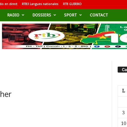
io en direct
RTB3 Langues nationales
RTB GUIRIKO
RADIO
DOSSIERS
SPORT
CONTACT
Ca
L
cher
3
10