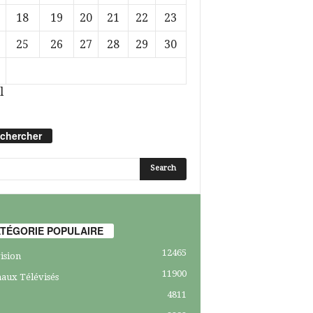
18
19
20
21
22
23
25
26
27
28
29
30
l
chercher
TÉGORIE POPULAIRE
12465
ision
11900
aux Télévisés
4811