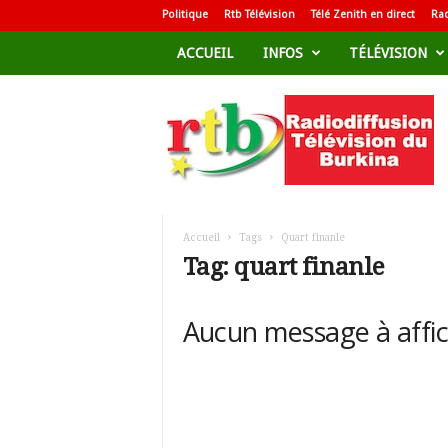
Politique
Rtb Télévision
Télé Zenith en direct
Rad
ACCUEIL
INFOS
TÉLÉVISION
R
a
d
i
o
d
i
f
Accueil
Tags
Quart finanle
f
Tag: quart finanle
u
s
i
Aucun message à affi
o
n
T
é
l