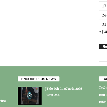
17
24
31
« Jui
Re
ENCORE PLUS NEWS
CA
Télév
JT de 20h du 07 août 2026
Journ
7 août 2026
kina
Infos