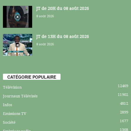
JT de 20H du 08 août 2026
8 août 2026
JT de 13H du 08 août 2026
8 août 2026
CATÉGORIE POPULAIRE
12469
Télévision
11902
Journaux Télévisés
4812
Infos
2899
Emissions TV
1677
Société
1368