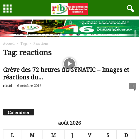
Accueil
Tags
Reactions
Tag: reactions
Grève des 72 heures du SYNATIC – Images et
réactions du...
rtb.bf
-
6 octobre 2016
0
Calendrier
août 2026
L
M
M
J
V
S
D