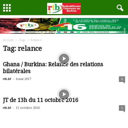
Accueil
Tags
Relance
Tag: relance
Ghana / Burkina: Relance des relations
bilatérales
rtb.bf
-
4 mai 2017
0
JT de 13h du 11 octobre 2016
rtb.bf
-
11 octobre 2016
1