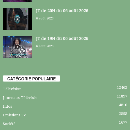
JT de 20H du 06 août 2026
6 août 2026
JT de 19H du 06 août 2026
6 août 2026
CATÉGORIE POPULAIRE
12462
Télévision
11897
Journaux Télévisés
4810
Infos
2898
Emissions TV
1677
Société