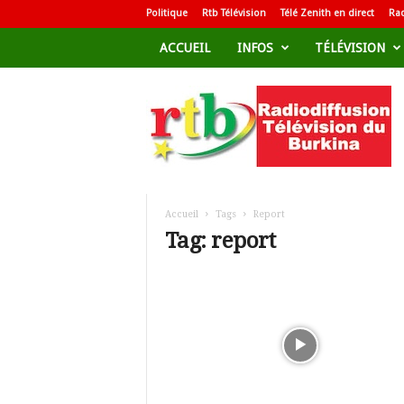
Politique
Rtb Télévision
Télé Zenith en direct
Rad
ACCUEIL
INFOS
TÉLÉVISION
R
a
d
i
o
d
i
f
Accueil
Tags
Report
f
Tag: report
u
s
i
o
n
T
é
l