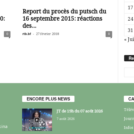
17
Report du procès du putsch du
0:
16 septembre 2015: réactions
24
des...
31
rtb.bf
-
0
27 février 2018
0
« Jui
Re
ENCORE PLUS NEWS
CA
Télév
JT de 19h du 07 août 2026
Journ
7 août 2026
kina
Infos