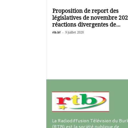
é
v
Proposition de report des
i
législatives de novembre 202
s
i
réactions divergentes de...
o
rtb.bf
-
9 juillet 2020
n
d
u
B
u
r
k
i
n
a
La Radiodiffusion Télévision du Bur
(RTB) est la société publique de