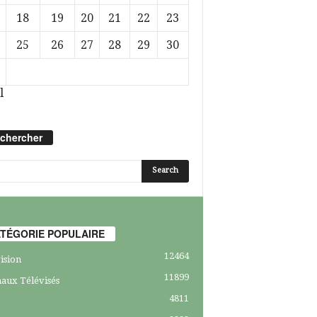
18
19
20
21
22
23
25
26
27
28
29
30
l
chercher
TÉGORIE POPULAIRE
12464
ision
11899
aux Télévisés
4811