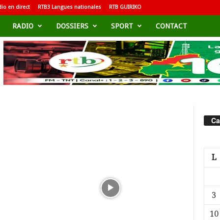
io en direct
RTB3 Langues nationales
RTB GUIRIKO
RADIO
DOSSIERS
SPORT
CONTACT
Ca
L
3
10