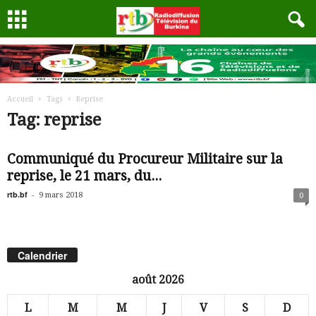
Accueil
Tags
Reprise
Tag: reprise
Communiqué du Procureur Militaire sur la
reprise, le 21 mars, du...
rtb.bf
-
9 mars 2018
0
Calendrier
août 2026
L
M
M
J
V
S
D