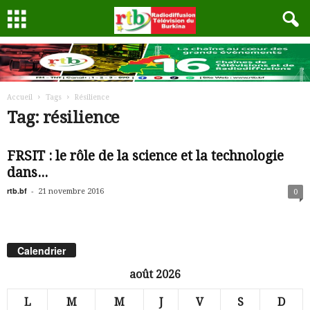
Accueil
Tags
Résilience
Tag: résilience
FRSIT : le rôle de la science et la technologie
dans...
rtb.bf
-
21 novembre 2016
0
Calendrier
août 2026
L
M
M
J
V
S
D