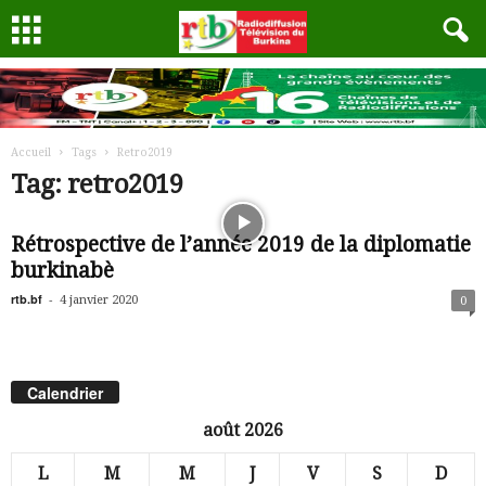
Accueil
Tags
Retro2019
Tag: retro2019
Rétrospective de l’année 2019 de la diplomatie
burkinabè
rtb.bf
-
4 janvier 2020
0
Calendrier
août 2026
L
M
M
J
V
S
D