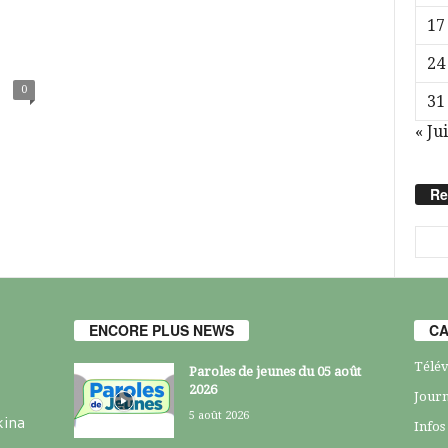
17
24
0
31
« Jui
Re
ENCORE PLUS NEWS
CA
Télév
Paroles de jeunes du 05 août
2026
Journ
5 août 2026
kina
Infos