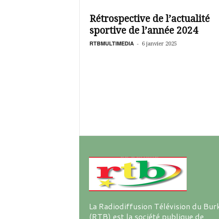
é
v
Rétrospective de l’actualité
i
sportive de l’année 2024
s
i
RTBMULTIMEDIA
-
6 janvier 2025
o
n
d
u
B
u
r
k
i
n
a
La Radiodiffusion Télévision du Bur
(RTB) est la société publique de