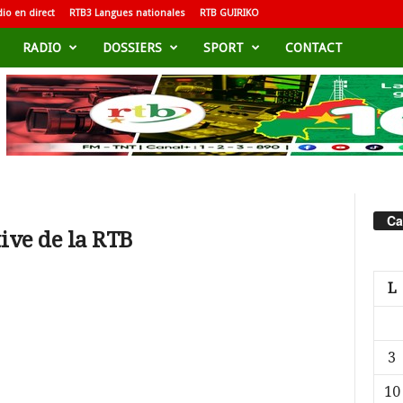
io en direct
RTB3 Langues nationales
RTB GUIRIKO
RADIO
DOSSIERS
SPORT
CONTACT
Ca
tive de la RTB
L
3
10