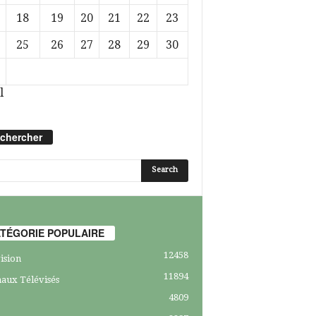
18
19
20
21
22
23
25
26
27
28
29
30
l
chercher
TÉGORIE POPULAIRE
12458
ision
11894
aux Télévisés
4809