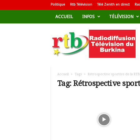
Politique
Rtb Télévision
Télé Zenith en direct
Rad
ACCUEIL
INFOS
TÉLÉVISION
R
a
d
i
o
d
i
f
Accueil
Tags
Rétrospective sportive de la RTB
f
Tag: Rétrospective spor
u
s
i
o
n
T
é
l