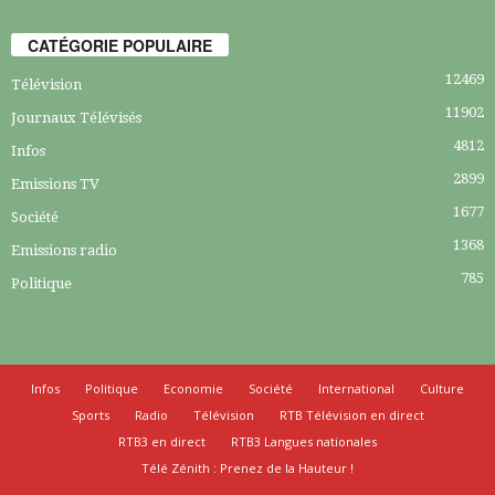
CATÉGORIE POPULAIRE
12469
Télévision
11902
Journaux Télévisés
4812
Infos
2899
Emissions TV
1677
Société
1368
Emissions radio
785
Politique
Infos
Politique
Economie
Société
International
Culture
Sports
Radio
Télévision
RTB Télévision en direct
RTB3 en direct
RTB3 Langues nationales
Télé Zénith : Prenez de la Hauteur !