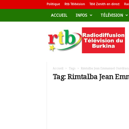
Politique
Rtb Télévision
Télé Zenith en direct
Rad
ACCUEIL
INFOS
TÉLÉVISION
R
a
d
i
o
d
i
f
Accueil
Tags
Rimtalba Jean Emmanuel Ouédrao
f
Tag: Rimtalba Jean E
u
s
i
o
n
T
é
l