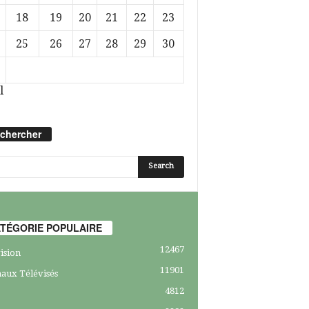
18
19
20
21
22
23
25
26
27
28
29
30
l
chercher
TÉGORIE POPULAIRE
12467
ision
11901
aux Télévisés
4812