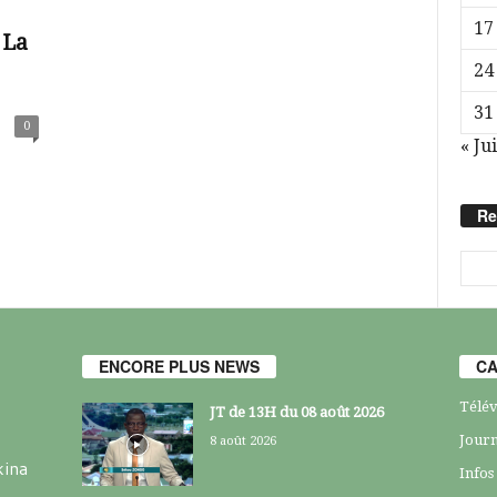
17
 La
24
31
0
« Jui
Re
ENCORE PLUS NEWS
CA
Télév
JT de 13H du 08 août 2026
Journ
8 août 2026
kina
Infos