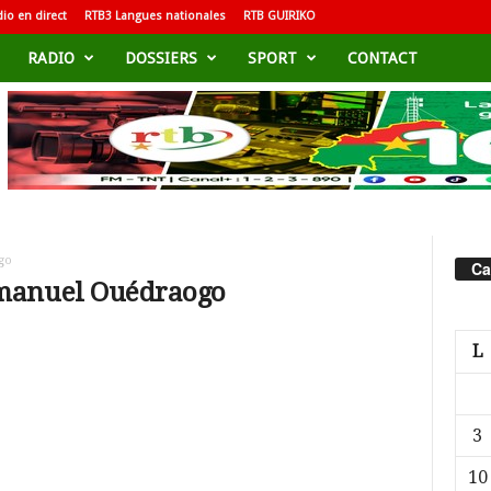
io en direct
RTB3 Langues nationales
RTB GUIRIKO
RADIO
DOSSIERS
SPORT
CONTACT
go
Ca
mmanuel Ouédraogo
L
3
10