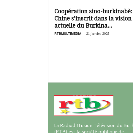
é
v
Coopération sino-burkinabè:
i
Chine s’inscrit dans la vision
s
i
actuelle du Burkina...
o
RTBMULTIMEDIA
-
21 janvier 2025
n
d
u
B
u
r
k
i
n
a
La Radiodiffusion Télévision du Bur
(RTB) est la société publique de