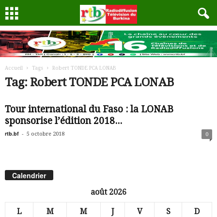
Accueil
Tags
Robert TONDE PCA LONAB
Tag: Robert TONDE PCA LONAB
Tour international du Faso : la LONAB
sponsorise l’édition 2018...
rtb.bf
-
5 octobre 2018
0
Calendrier
août 2026
L
M
M
J
V
S
D