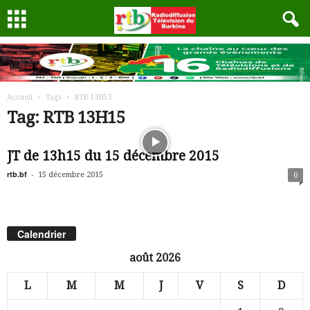
Accueil
Tags
RTB 13H15
Tag: RTB 13H15
JT de 13h15 du 15 décembre 2015
rtb.bf
-
15 décembre 2015
0
Calendrier
août 2026
L
M
M
J
V
S
D