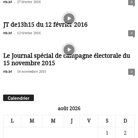
rtb.bf
-
27 février 2016
0
JT de13h15 du 12 février 2016
rtb.bf
-
12 février 2016
0
Le Journal spécial de campagne électorale du
15 novembre 2015
rtb.bf
-
16 novembre 2015
0
Calendrier
août 2026
L
M
M
J
V
S
D
1
2