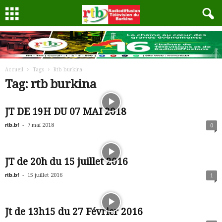
Accueil
Tags
Rtb burkina
Tag: rtb burkina
JT DE 19H DU 07 MAI 2018
rtb.bf
-
7 mai 2018
0
JT de 20h du 15 juillet 2016
rtb.bf
-
15 juillet 2016
1
Jt de 13h15 du 27 Février 2016