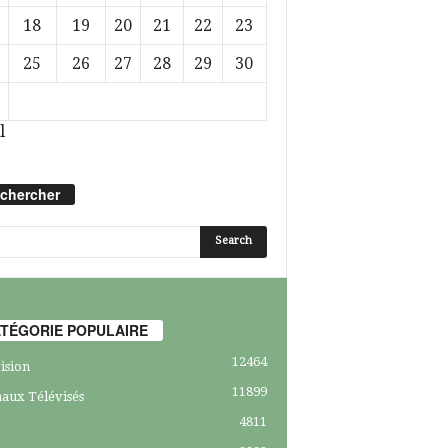
18
19
20
21
22
23
25
26
27
28
29
30
l
chercher
TÉGORIE POPULAIRE
12464
ision
11899
aux Télévisés
4811