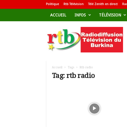
Politique
Rtb Télévision
Télé Zenith en direct
Rad
ACCUEIL
INFOS
TÉLÉVISION
R
a
d
i
o
d
i
f
Accueil
Tags
Rtb radio
f
Tag: rtb radio
u
s
i
o
n
T
é
l