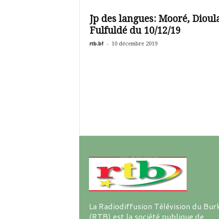
é
v
Jp des langues: Mooré, Dioula
i
Fulfuldé du 10/12/19
s
i
rtb.bf
-
10 décembre 2019
o
n
d
u
B
u
r
k
i
n
a
La Radiodiffusion Télévision du Bur
(RTB) est la société publique de