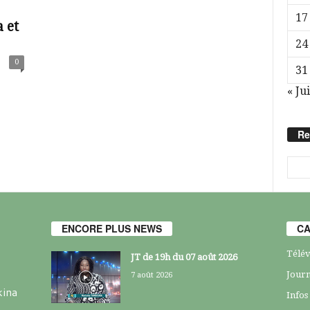
17
 et
24
0
31
« Jui
Re
ENCORE PLUS NEWS
CA
Télév
JT de 19h du 07 août 2026
Journ
7 août 2026
kina
Infos