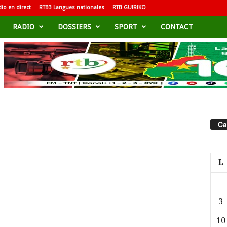
io en direct
RTB3 Langues nationales
RTB GUIRIKO
RADIO
DOSSIERS
SPORT
CONTACT
Ca
L
3
10