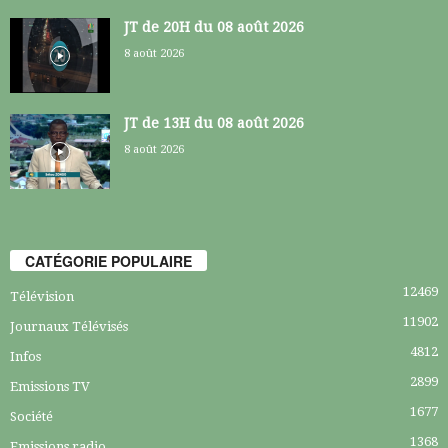
JT de 20H du 08 août 2026
8 août 2026
JT de 13H du 08 août 2026
8 août 2026
CATÉGORIE POPULAIRE
12469
Télévision
11902
Journaux Télévisés
4812
Infos
2899
Emissions TV
1677
Société
1368
Emissions radio