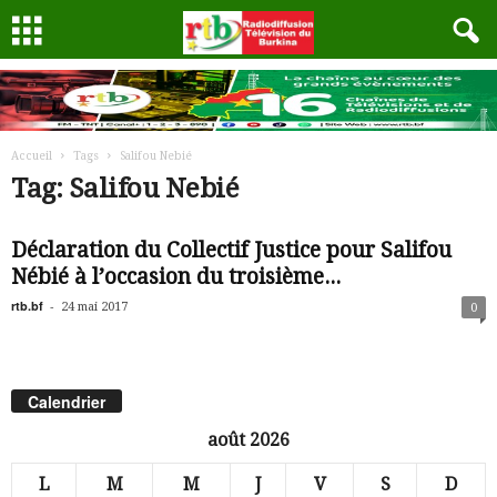
Accueil
Tags
Salifou Nebié
Tag: Salifou Nebié
Déclaration du Collectif Justice pour Salifou
Nébié à l’occasion du troisième...
rtb.bf
-
24 mai 2017
0
Calendrier
août 2026
L
M
M
J
V
S
D