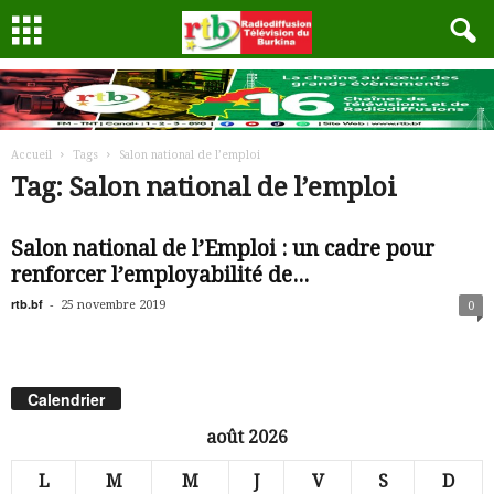
Accueil
Tags
Salon national de l’emploi
Tag: Salon national de l’emploi
Salon national de l’Emploi : un cadre pour
renforcer l’employabilité de...
rtb.bf
-
25 novembre 2019
0
Calendrier
août 2026
L
M
M
J
V
S
D