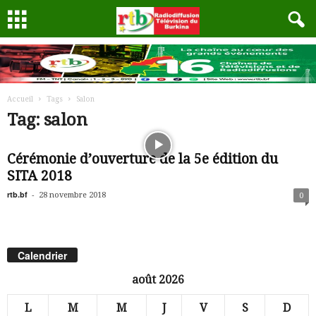
Accueil
Tags
Salon
Tag: salon
Cérémonie d’ouverture de la 5e édition du
SITA 2018
rtb.bf
-
28 novembre 2018
0
Calendrier
août 2026
L
M
M
J
V
S
D