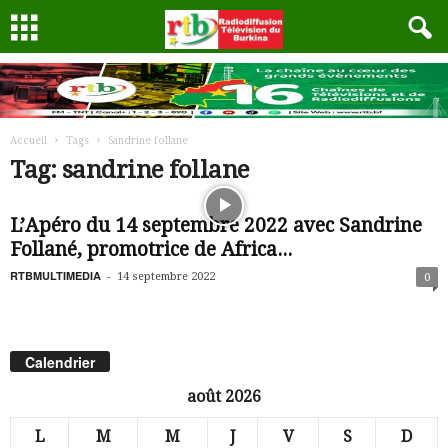
Accueil
Tags
Sandrine follane
Tag: sandrine follane
L’Apéro du 14 septembre 2022 avec Sandrine
Follané, promotrice de Africa...
RTBMULTIMEDIA
-
14 septembre 2022
0
Calendrier
août 2026
L
M
M
J
V
S
D