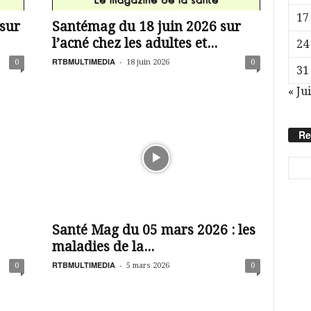
17
 sur
Santémag du 18 juin 2026 sur
l’acné chez les adultes et...
24
RTBMULTIMEDIA
-
0
18 juin 2026
0
31
« Jui
Re
Santé Mag du 05 mars 2026 : les
maladies de la...
RTBMULTIMEDIA
-
0
5 mars 2026
0