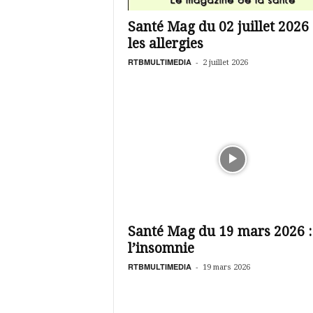
é
v
Santé Mag du 02 juillet 2026
i
les allergies
s
i
RTBMULTIMEDIA
-
2 juillet 2026
o
n
d
u
B
u
r
k
i
n
a
Santé Mag du 19 mars 2026 :
l’insomnie
RTBMULTIMEDIA
-
19 mars 2026