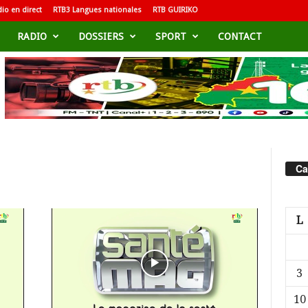
io en direct
RTB3 Langues nationales
RTB GUIRIKO
RADIO
DOSSIERS
SPORT
CONTACT
Ca
L
3
10