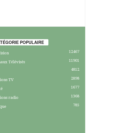
TÉGORIE POPULAIRE
12467
ision
11901
aux Télévisés
4812
2898
ions TV
1677
té
1368
ions radio
785
ique