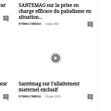
sur
SANTEMAG sur la prise en
charge efficace du paludisme en
situation...
0
RTBMULTIMEDIA
-
1 juin 2023
0
 sur
Santémag sur l’allaitement
maternel exclusif
RTBMULTIMEDIA
-
0
30 juin 2022
0