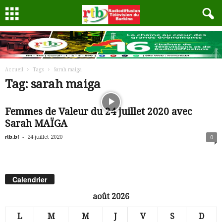
Accueil
Tags
Sarah maiga
Tag: sarah maiga
Femmes de Valeur du 24 juillet 2020 avec
Sarah MAÏGA
rtb.bf
-
24 juillet 2020
0
Calendrier
août 2026
L
M
M
J
V
S
D