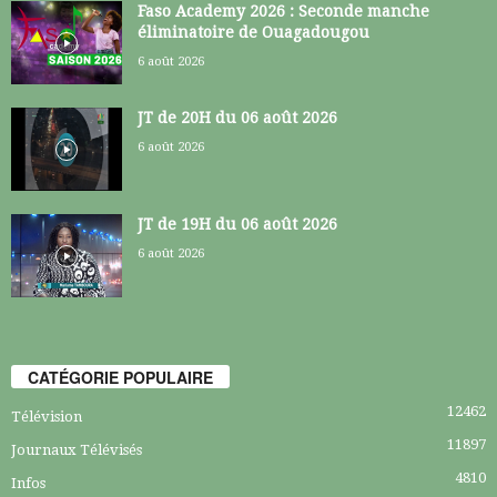
Faso Academy 2026 : Seconde manche
éliminatoire de Ouagadougou
6 août 2026
JT de 20H du 06 août 2026
6 août 2026
JT de 19H du 06 août 2026
6 août 2026
CATÉGORIE POPULAIRE
12462
Télévision
11897
Journaux Télévisés
4810
Infos