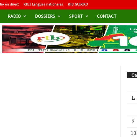
io en direct
RTB3 Langues nationales
RTB GUIRIKO
RADIO
DOSSIERS
SPORT
CONTACT
Ca
L
3
10