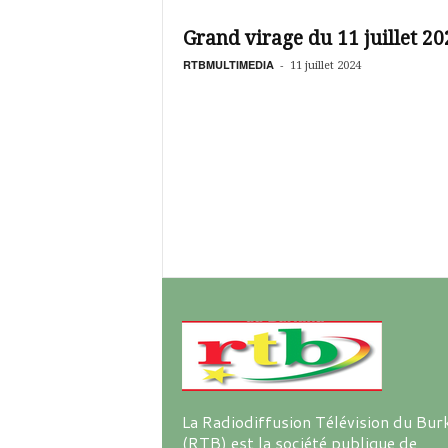
é
v
Grand virage du 11 juillet 20
i
s
RTBMULTIMEDIA
-
11 juillet 2024
i
o
n
d
u
B
u
r
k
i
n
a
La Radiodiffusion Télévision du Bur
(RTB) est la société publique de