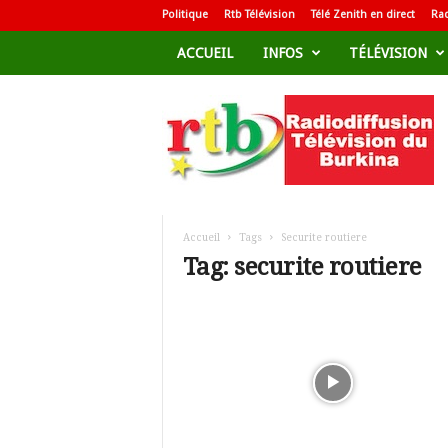
Politique
Rtb Télévision
Télé Zenith en direct
Rad
ACCUEIL
INFOS
TÉLÉVISION
R
a
d
i
o
d
i
f
Accueil
Tags
Securite routiere
f
Tag: securite routiere
u
s
i
o
n
T
é
l