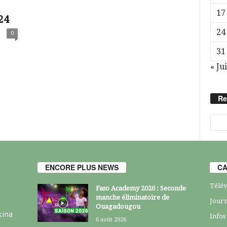
17
24
24
0
31
« Jui
Re
ENCORE PLUS NEWS
CA
Télév
Faso Academy 2026 : Seconde
manche éliminatoire de
Journ
Ouagadougou
kina
Infos
6 août 2026