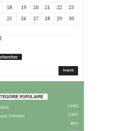
18
19
20
21
22
23
25
26
27
28
29
30
l
chercher
TÉGORIE POPULAIRE
12462
ision
11897
aux Télévisés
4810