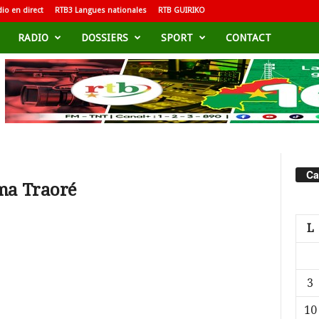
io en direct
RTB3 Langues nationales
RTB GUIRIKO
RADIO
DOSSIERS
SPORT
CONTACT
Ca
ma Traoré
L
3
10