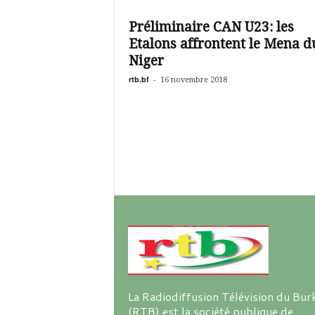
é
v
Préliminaire CAN U23: les
i
Etalons affrontent le Mena d
s
i
Niger
o
rtb.bf
-
16 novembre 2018
n
d
u
B
u
r
k
i
n
a
La Radiodiffusion Télévision du Bur
(RTB) est la société publique de