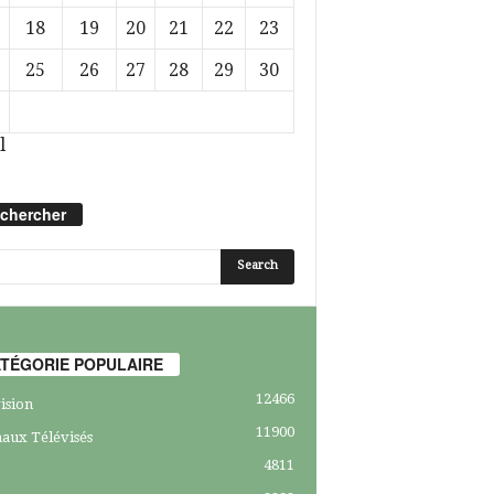
18
19
20
21
22
23
25
26
27
28
29
30
l
chercher
TÉGORIE POPULAIRE
12466
ision
11900
aux Télévisés
4811