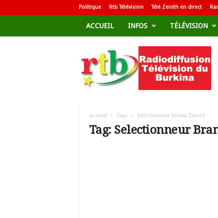
Politique
Rtb Télévision
Télé Zenith en direct
Rad
ACCUEIL
INFOS
TÉLÉVISION
R
a
d
i
o
d
i
f
Accueil
Tags
Selectionneur Brama Traoré
f
Tag: Selectionneur Bra
u
s
i
o
n
T
é
l