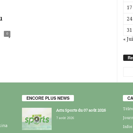
17
u
24
31
0
« Jui
Re
ENCORE PLUS NEWS
CA
Télév
Actu Sports du 07 août 2026
Journ
7 août 2026
kina
Infos