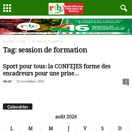
Accueil
Tags
Session de formation
Tag: session de formation
Sport pour tous: la CONFEJES forme des
encadreurs pour une prise...
rtb.bf
-
13 novembre 2016
0
Calendrier
août 2026
L
M
M
J
V
S
D