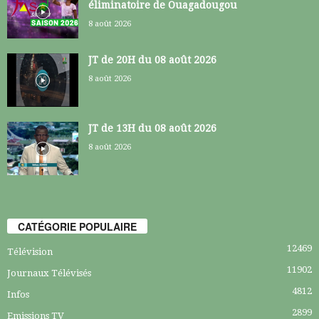
éliminatoire de Ouagadougou
8 août 2026
JT de 20H du 08 août 2026
8 août 2026
JT de 13H du 08 août 2026
8 août 2026
CATÉGORIE POPULAIRE
12469
Télévision
11902
Journaux Télévisés
4812
Infos
2899
Emissions TV