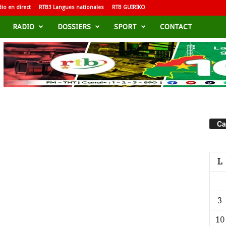
io en direct
RTB3 Langues nationales
RTB GUIRIKO
RADIO
DOSSIERS
SPORT
CONTACT
Ca
L
3
10