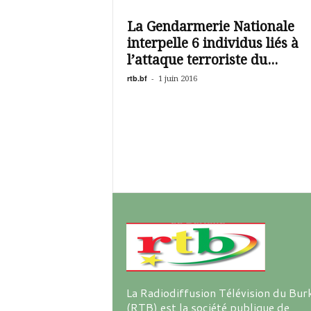
é
v
La Gendarmerie Nationale
i
interpelle 6 individus liés à
s
i
l’attaque terroriste du...
o
rtb.bf
-
1 juin 2016
n
d
u
B
u
r
k
i
n
a
La Radiodiffusion Télévision du Bur
(RTB) est la société publique de