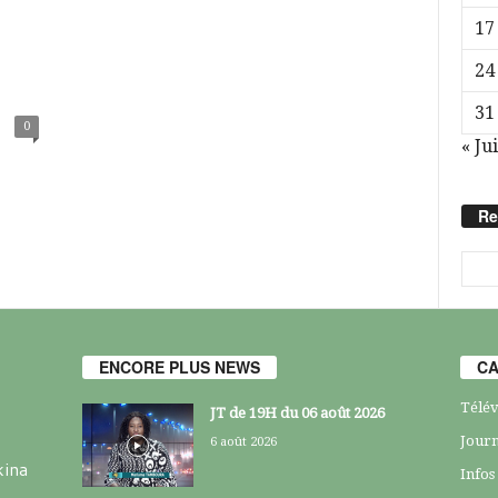
17
24
31
0
« Jui
Re
ENCORE PLUS NEWS
CA
Télév
JT de 19H du 06 août 2026
Journ
6 août 2026
kina
Infos