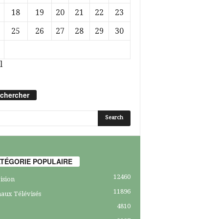
18
19
20
21
22
23
25
26
27
28
29
30
l
chercher
TÉGORIE POPULAIRE
12460
ision
11896
aux Télévisés
4810