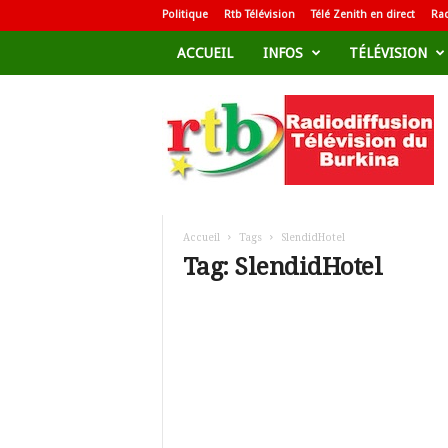
Politique
Rtb Télévision
Télé Zenith en direct
Rad
ACCUEIL
INFOS
TÉLÉVISION
R
a
d
i
o
d
i
f
Accueil
Tags
SlendidHotel
f
Tag: SlendidHotel
u
s
i
o
n
T
é
l