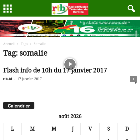
Accueil
Tags
Somalie
Tag: somalie
Flash info de 10h du 17 janvier 2017
rtb.bf
-
17 janvier 2017
1
Calendrier
août 2026
L
M
M
J
V
S
D