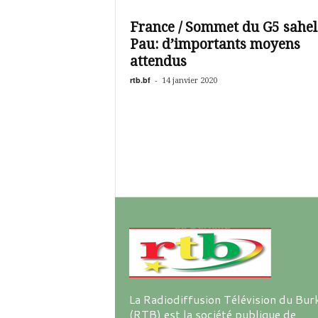
é
v
France / Sommet du G5 sahel
i
Pau: d’importants moyens
s
i
attendus
o
rtb.bf
-
14 janvier 2020
n
d
u
B
u
r
k
i
n
a
La Radiodiffusion Télévision du Bur
(RTB) est la société publique de