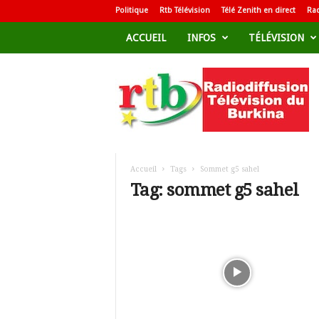
Politique
Rtb Télévision
Télé Zenith en direct
Rad
ACCUEIL
INFOS
TÉLÉVISION
R
a
d
i
o
d
i
f
Accueil
Tags
Sommet g5 sahel
f
Tag: sommet g5 sahel
u
s
i
o
n
T
é
l