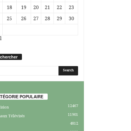
18
19
20
21
22
23
25
26
27
28
29
30
l
chercher
TÉGORIE POPULAIRE
12467
ision
11901
aux Télévisés
4812