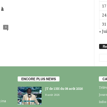
17
 à
24
31
0
« Jui
Re
ENCORE PLUS NEWS
CA
Télév
JT de 13H du 08 août 2026
Journ
8 août 2026
kina
Infos