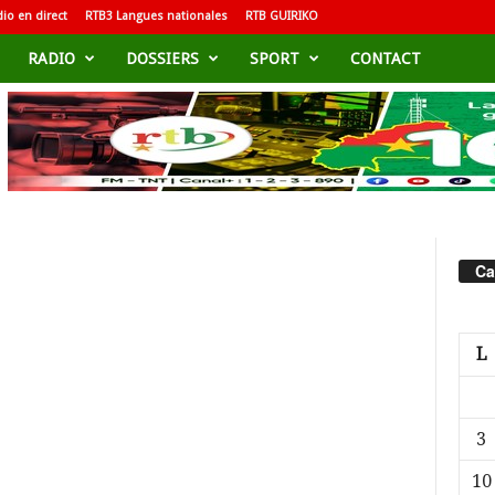
io en direct
RTB3 Langues nationales
RTB GUIRIKO
RADIO
DOSSIERS
SPORT
CONTACT
Ca
L
3
10