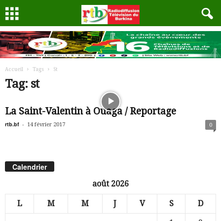
Accueil
Tags
St
Tag: st
La Saint-Valentin à Ouaga / Reportage
rtb.bf
-
14 février 2017
0
Calendrier
août 2026
L
M
M
J
V
S
D