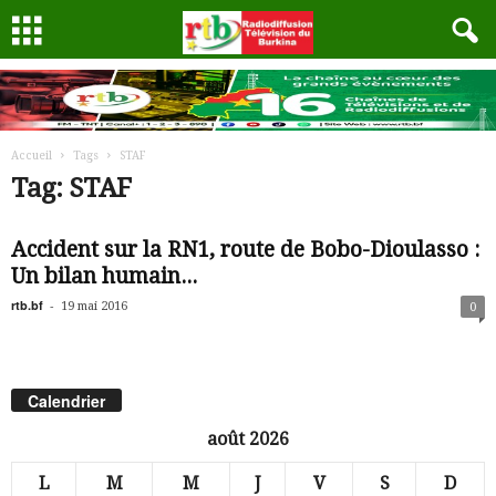
Accueil
Tags
STAF
Tag: STAF
Accident sur la RN1, route de Bobo-Dioulasso :
Un bilan humain...
rtb.bf
-
19 mai 2016
0
Calendrier
août 2026
L
M
M
J
V
S
D