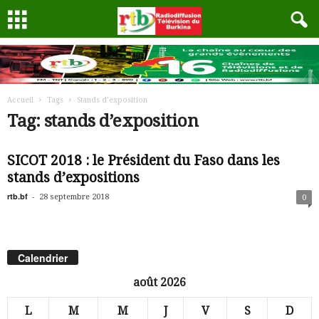
Accueil
Tags
Stands d’exposition
Tag: stands d’exposition
SICOT 2018 : le Président du Faso dans les
stands d’expositions
rtb.bf
-
28 septembre 2018
0
Calendrier
août 2026
L
M
M
J
V
S
D