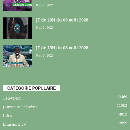
8 août 2026
JT de 20H du 08 août 2026
8 août 2026
JT de 13H du 08 août 2026
8 août 2026
CATÉGORIE POPULAIRE
12469
Télévision
11902
Journaux Télévisés
4812
Infos
2899
Emissions TV