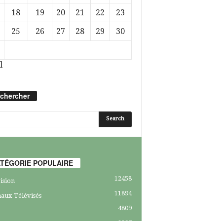
18
19
20
21
22
23
25
26
27
28
29
30
l
chercher
TÉGORIE POPULAIRE
12458
ision
11894
aux Télévisés
4809