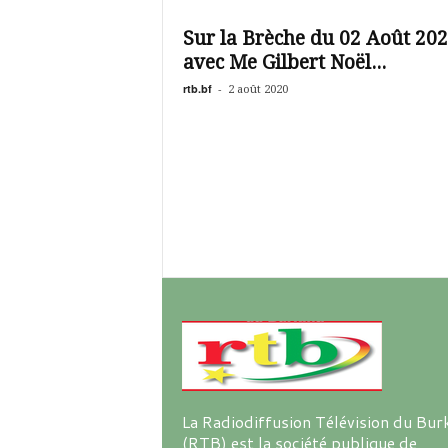
é
v
Sur la Brèche du 02 Août 20
i
avec Me Gilbert Noël...
s
i
rtb.bf
-
2 août 2020
o
n
d
u
B
u
r
k
i
n
a
La Radiodiffusion Télévision du Bur
(RTB) est la société publique de