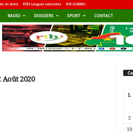
io en direct
RTB3 Langues nationales
RTB GUIRIKO
RADIO
DOSSIERS
SPORT
CONTACT
Ca
2 Août 2020
L
3
10