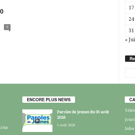
17
20
24
0
31
« Jui
Re
ENCORE PLUS NEWS
CA
Télév
Paroles de jeunes du 05 août
2026
Journ
5 août 2026
kina
Infos