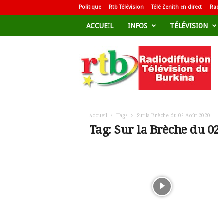
Politique
Rtb Télévision
Télé Zenith en direct
Rad
ACCUEIL
INFOS
TÉLÉVISION
R
a
d
i
o
d
i
f
Accueil
Tags
Sur la Brèche du 02 Août 2020
f
Tag: Sur la Brèche du 0
u
s
i
o
n
T
é
l