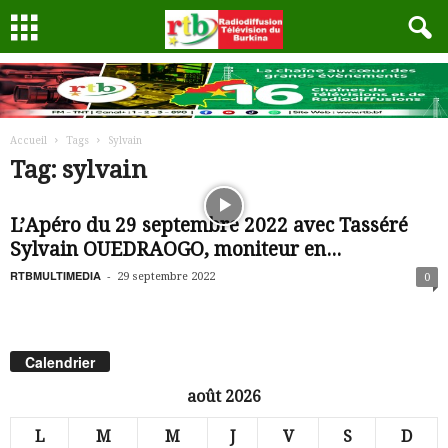
Accueil
Tags
Sylvain
Tag: sylvain
L’Apéro du 29 septembre 2022 avec Tasséré
Sylvain OUEDRAOGO, moniteur en...
RTBMULTIMEDIA
-
29 septembre 2022
0
Calendrier
août 2026
L
M
M
J
V
S
D