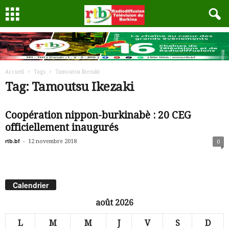
Accueil
Tags
Tamoutsu Ikezaki
Tag: Tamoutsu Ikezaki
Coopération nippon-burkinabè : 20 CEG
officiellement inaugurés
rtb.bf
-
12 novembre 2018
0
Calendrier
août 2026
L
M
M
J
V
S
D