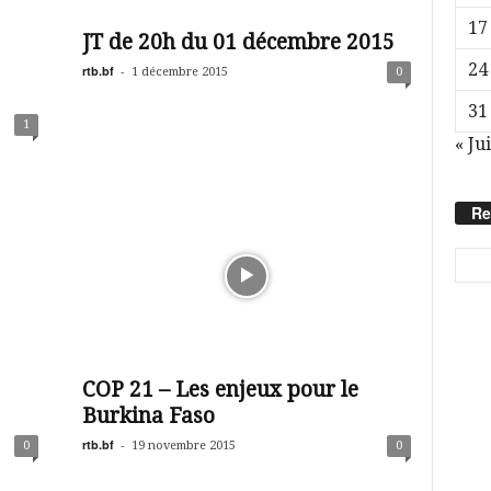
17
JT de 20h du 01 décembre 2015
24
rtb.bf
-
1 décembre 2015
0
31
1
« Jui
Re
COP 21 – Les enjeux pour le
Burkina Faso
rtb.bf
-
0
19 novembre 2015
0