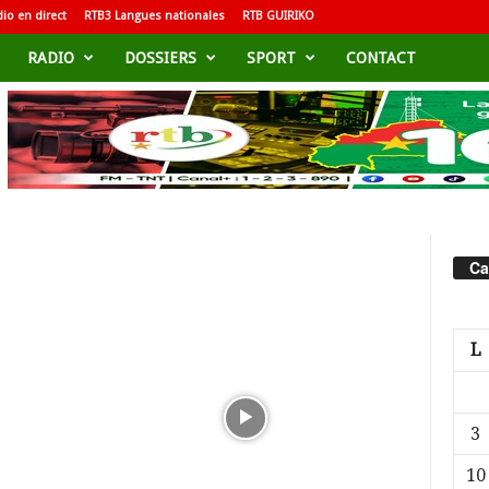
io en direct
RTB3 Langues nationales
RTB GUIRIKO
RADIO
DOSSIERS
SPORT
CONTACT
Ca
L
3
10