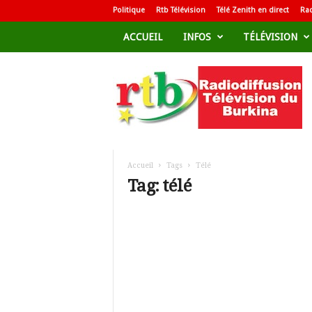
Politique
Rtb Télévision
Télé Zenith en direct
Rad
ACCUEIL
INFOS
TÉLÉVISION
R
a
d
i
o
d
i
f
Accueil
Tags
Télé
f
Tag: télé
u
s
i
o
n
T
é
l