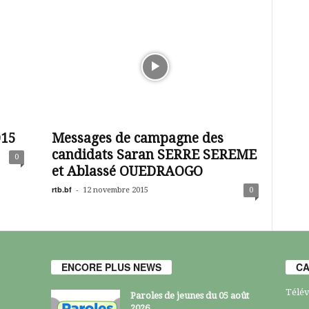
015
Messages de campagne des
candidats Saran SERRE SEREME
0
et Ablassé OUEDRAOGO
rtb.bf
-
12 novembre 2015
0
ENCORE PLUS NEWS
CA
Télév
Paroles de jeunes du 05 août
2026