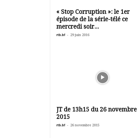
é
v
« Stop Corruption »: le 1er
i
épisode de la série-télé ce
s
i
mercredi soir...
o
rtb.bf
-
29 juin 2016
n
d
u
B
u
r
k
i
n
a
JT de 13h15 du 26 novembre
2015
rtb.bf
-
26 novembre 2015