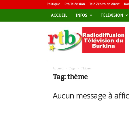
Politique
Rtb Télévision
Télé Zenith en direct
Rad
ACCUEIL
INFOS
TÉLÉVISION
R
a
d
i
o
d
i
f
Accueil
Tags
Thème
f
Tag: thème
u
s
i
Aucun message à affi
o
n
T
é
l