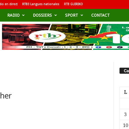
io en direct
RTB3 Langues nationales
RTB GUIRIKO
RADIO
DOSSIERS
SPORT
CONTACT
Ca
L
cher
3
10