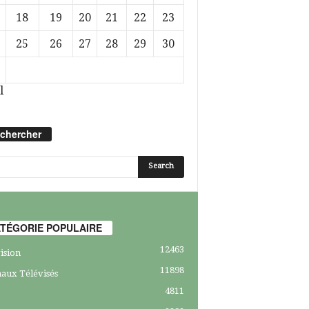
18
19
20
21
22
23
25
26
27
28
29
30
l
chercher
TÉGORIE POPULAIRE
12463
ision
11898
aux Télévisés
4811