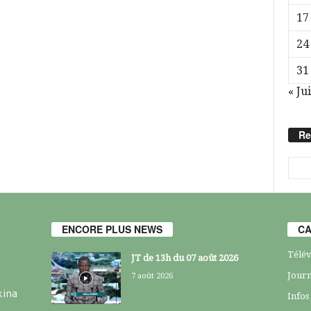
17
24
31
« Jui
Re
ENCORE PLUS NEWS
CA
Télév
JT de 13h du 07 août 2026
Journ
7 août 2026
kina
Infos