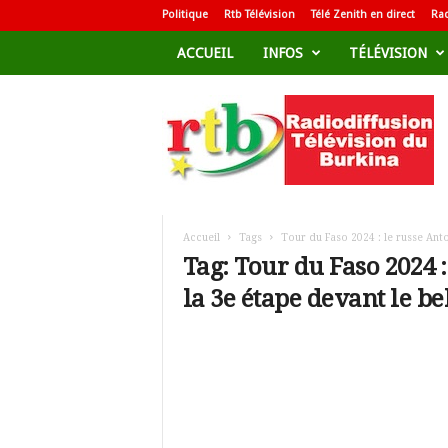
Politique
Rtb Télévision
Télé Zenith en direct
Rad
ACCUEIL
INFOS
TÉLÉVISION
R
a
d
i
o
d
i
f
Accueil
Tags
Tour du Faso 2024 : le russe Ant
f
Tag: Tour du Faso 2024 
u
la 3e étape devant le 
s
i
o
n
T
é
l