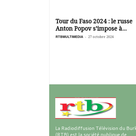
é
v
i
s
Tour du Faso 2024 : le russe
i
Anton Popov s’impose à...
o
RTBMULTIMEDIA
-
27 octobre 2024
n
d
u
B
u
r
k
i
n
a
La Radiodiffusion Télévision du Bur
(RTB) est la société publique de