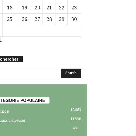
18
19
20
21
22
23
25
26
27
28
29
30
l
chercher
TÉGORIE POPULAIRE
12463
ision
11898
aux Télévisés
4811