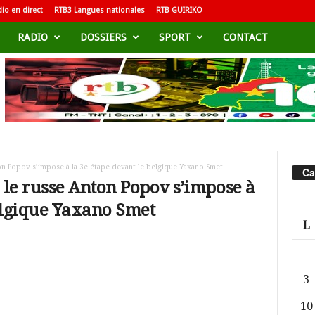
io en direct
RTB3 Langues nationales
RTB GUIRIKO
RADIO
DOSSIERS
SPORT
CONTACT
on Popov s’impose à la 3e étape devant le belgique Yaxano Smet
Ca
: le russe Anton Popov s’impose à
belgique Yaxano Smet
L
3
10