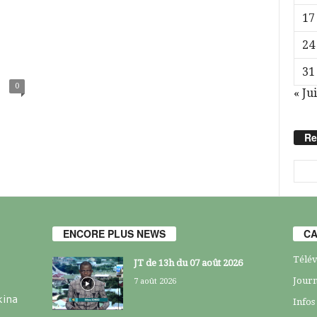
17
24
31
0
« Jui
Re
ENCORE PLUS NEWS
CA
Télév
JT de 13h du 07 août 2026
Journ
7 août 2026
kina
Infos