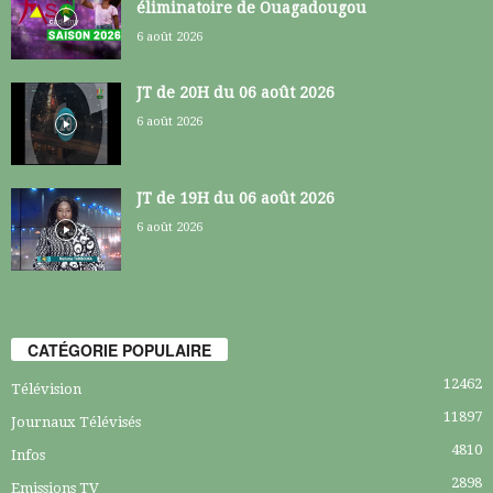
éliminatoire de Ouagadougou
6 août 2026
JT de 20H du 06 août 2026
6 août 2026
JT de 19H du 06 août 2026
6 août 2026
CATÉGORIE POPULAIRE
12462
Télévision
11897
Journaux Télévisés
4810
Infos
2898
Emissions TV