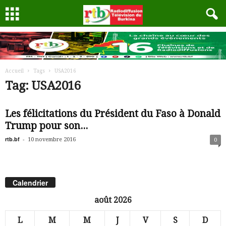
Accueil
Tags
USA2016
Tag: USA2016
Les félicitations du Président du Faso à Donald
Trump pour son...
rtb.bf
-
10 novembre 2016
0
Calendrier
août 2026
L
M
M
J
V
S
D