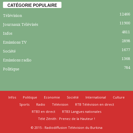
CATÉGORIE POPULAIRE
12466
Télévision
11900
Journaux Télévisés
4811
Infos
2898
Emissions TV
1677
Société
1368
Emissions radio
784
Politique
Infos
Politique
Economie
Société
International
Culture
Sports
Radio
Télévision
RTB Télévision en direct
RTB3 en direct
RTB3 Langues nationales
Télé Zénith : Prenez de la Hauteur !
© 2015 - Radiodiffusion Télévision du Burkina