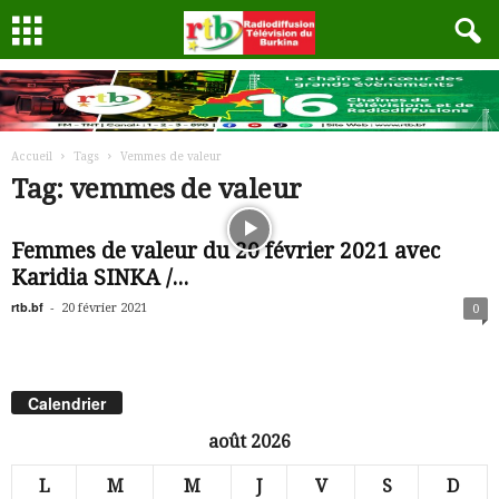
Accueil
Tags
Vemmes de valeur
Tag: vemmes de valeur
Femmes de valeur du 20 février 2021 avec
Karidia SINKA /...
rtb.bf
-
20 février 2021
0
Calendrier
août 2026
L
M
M
J
V
S
D