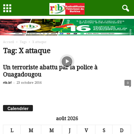
Accueil
Tags
X attaque
Tag: X attaque
Un terroriste abattu par la police à
Ouagadougou
rtb.bf
-
23 octobre 2016
0
Calendrier
août 2026
L
M
M
J
V
S
D